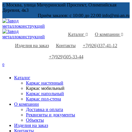
Перейти
г. Москва, улица Мичуринский Проспект, Олимпийская
к
Деревня, 4к3
содержанию
Приём заказов: с 10:00 до 22:00 info@mi-an.ru
Каталог
О компании
Изделия на заказ
Контакты
+7(926)337-41-12
+7(929)505-33-44
0
Каталог
Каркас настенный
Каркас мобильный
Каркас напольный
Каркас пол-стена
О компании
Доставка и оплата
Реквизиты и документы
Объекты
Изделия на заказ
Контакты