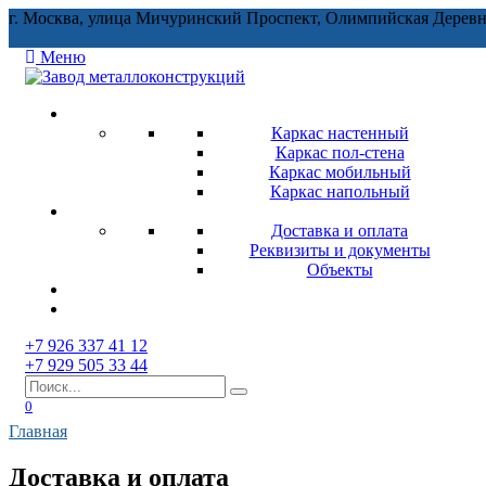
Перейти
г. Москва, улица Мичуринский Проспект, Олимпийская Деревн
к
содержанию
Меню
Каркас настенный
Каркас пол-стена
Каркас мобильный
Каркас напольный
Доставка и оплата
Реквизиты и документы
Объекты
+7 926 337 41 12
+7 929 505 33 44
Search
for:
0
Главная
Доставка и оплата