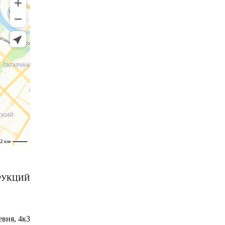
РУКЦИЙ
вня, 4к3